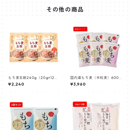
その他の商品
もち麦五穀240g（20g×12
国内産もち麦（米粒麦）600g
袋） 3個セット
機能性表示食品×6個
¥2,240
¥3,960