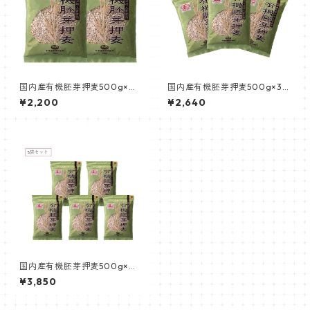
国内産有機胚芽押麦500g×２
国内産有機胚芽押麦500g×3
袋
袋
¥2,200
¥2,640
国内産有機胚芽押麦500g×５
袋セット
¥3,850