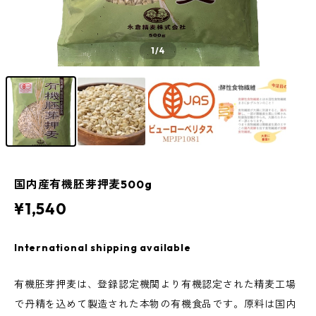
1
/4
国内産有機胚芽押麦500g
¥1,540
International shipping available
有機胚芽押麦は、登録認定機関より有機認定された精麦工場
で丹精を込めて製造された本物の有機食品です。原料は国内