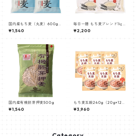
国内産もち麦（丸麦）600g機
毎日一膳 もち麦ブレンド1㎏×
能性表示食品× 2個
２袋
¥1,540
¥2,200
国内産有機胚芽押麦500g
もち麦五穀240g（20g×12
袋） 6個セット
¥1,540
¥3,960
Category