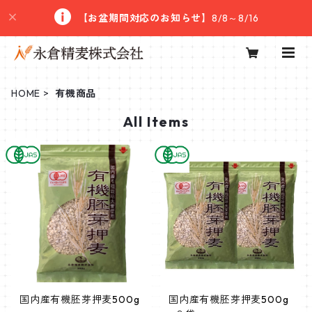
【お盆期間対応のお知らせ】
8/8～8/16
HOME
有機商品
All Items
国内産有機胚芽押麦500g
国内産有機胚芽押麦500g