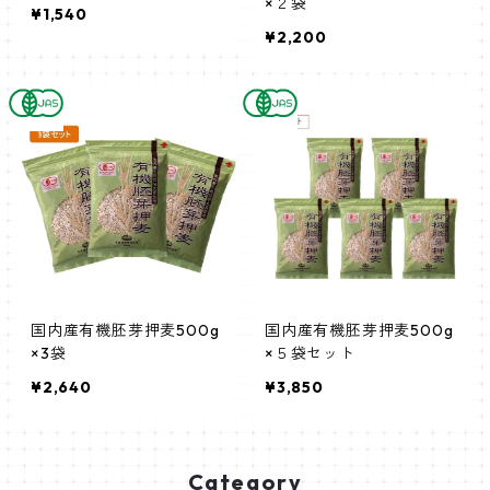
×２袋
¥1,540
¥2,200
国内産有機胚芽押麦500g
国内産有機胚芽押麦500g
×3袋
×５袋セット
¥2,640
¥3,850
Category