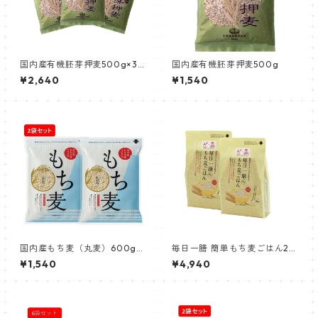
国内産有機胚芽押麦500g×3
国内産有機胚芽押麦500g
袋
¥2,640
¥1,540
国内産もち麦（丸麦）600g機
毎日一膳 簡単もち麦ごはん2㎏
能性表示食品× 2個
×2袋
¥1,540
¥4,940