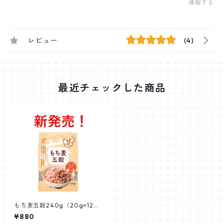
通報する
レビュー
(4)
最近チェックした商品
もち麦五穀240g（20g×12
袋）
¥880