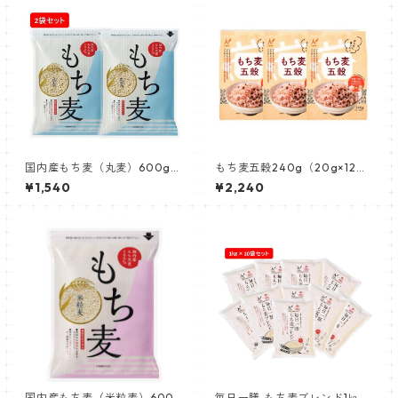
国内産もち麦（丸麦）600g機
もち麦五穀240g（20g×12
能性表示食品× 2個
袋） 3個セット
¥1,540
¥2,240
国内産もち麦（米粒麦）600g
毎日一膳 もち麦ブレンド1㎏×1