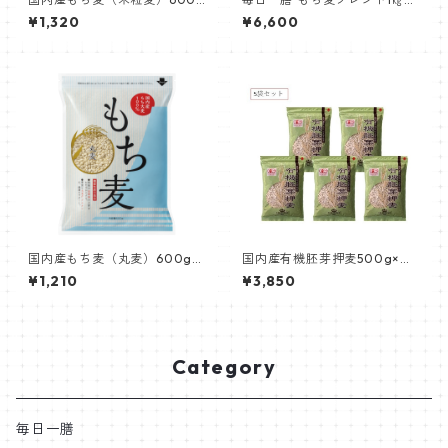
機能性表示食品
0袋
¥1,320
¥6,600
国内産もち麦（丸麦）600g
国内産有機胚芽押麦500g×５
機能性表示食品
袋セット
¥1,210
¥3,850
Category
毎日一膳